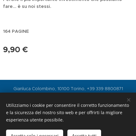
fare… è su noi stessi.
164 PAGINE
9,90
€
Gianluca Colombino, 10100 Torino, +39 339 8800871
gianluforex@gmail.com
Utilizziamo i cookie per consentire il corretto funzionamento
Cookies
e la sicurezza del nostro sito web e per offrirti la migliore
esperienza utente possibile.
Aggiungi al carrello
Accetta solo i necessari
Accetta tutti